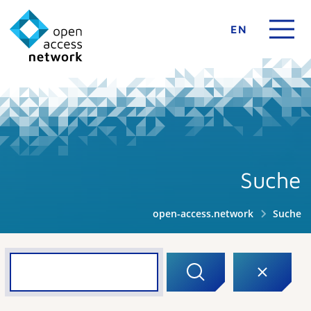
EN
Suche
open-access.network
Suche