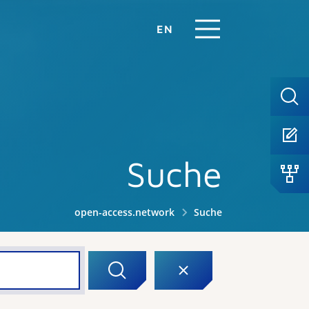
EN
Suche
open-access.network
Suche