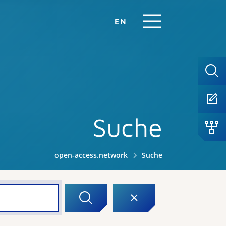
EN
Suche
open-access.network
Suche