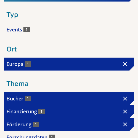
Typ
Events
1
Ort
Europa
1
Thema
Bücher
1
Finanzierung
1
Förderung
1
Forschungsdaten
1