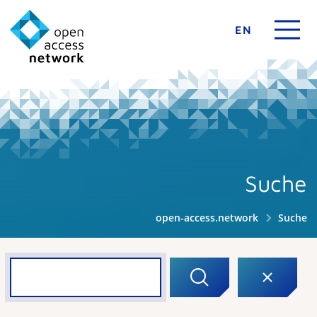
EN
Suche
open-access.network
Suche