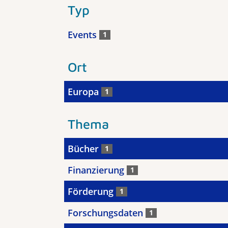
Typ
Events
1
Ort
Europa
1
Thema
Bücher
1
Finanzierung
1
Förderung
1
Forschungsdaten
1