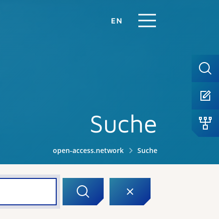
EN
Suche
open-access.network
Suche