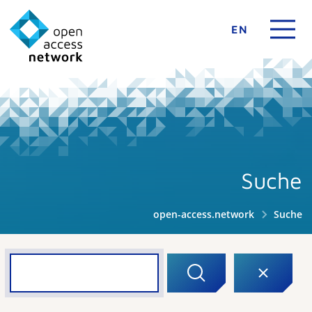
EN
Suche
open-access.network
Suche