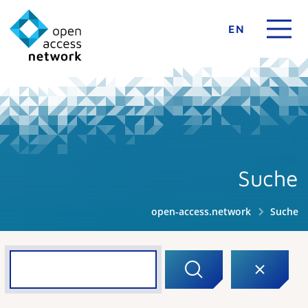
EN
Suche
open-access.network
Suche