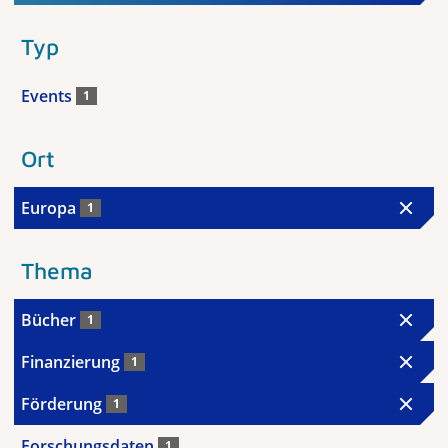
Typ
Events
1
Ort
Europa
1
Thema
Bücher
1
Finanzierung
1
Förderung
1
Forschungsdaten
1