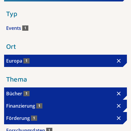
Typ
Events
1
Ort
Europa
1
Thema
Bücher
1
Finanzierung
1
Förderung
1
Forschungsdaten
1