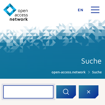
EN
Suche
open-access.network
Suche