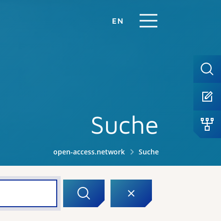
EN
Suche
open-access.network
Suche