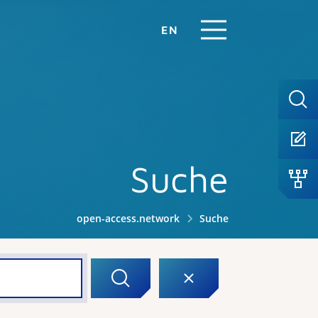
EN
Suche
open-access.network
Suche