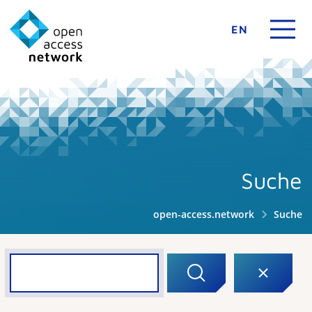
EN
Suche
open-access.network
Suche