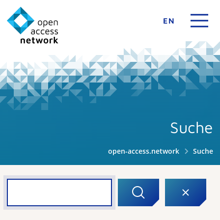
EN
Suche
open-access.network
Suche