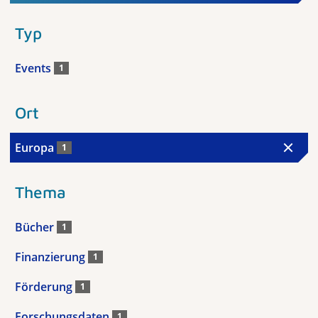
Typ
Events
1
Ort
Europa
1
Thema
Bücher
1
Finanzierung
1
Förderung
1
Forschungsdaten
1