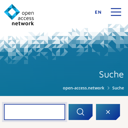
EN
Suche
open-access.network
Suche