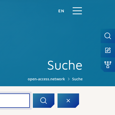
EN
Suche
open-access.network
Suche