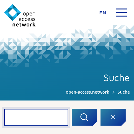
EN
Suche
open-access.network
Suche