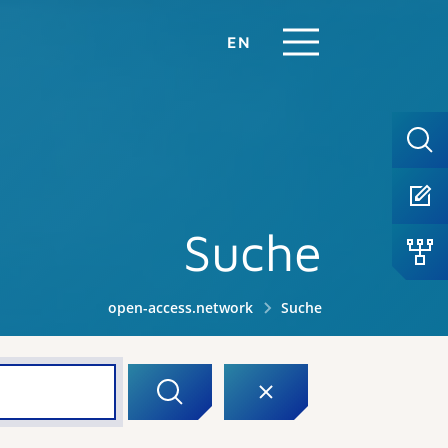
EN
Suche
open-access.network
Suche