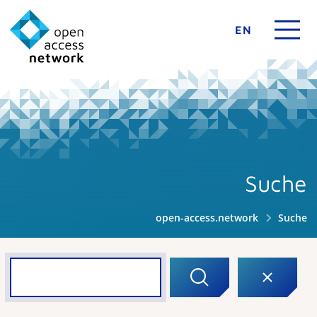
EN
Suche
open-access.network
Suche