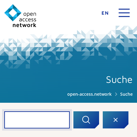
EN
Suche
open-access.network
Suche