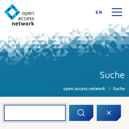
EN
Suche
open-access.network
Suche