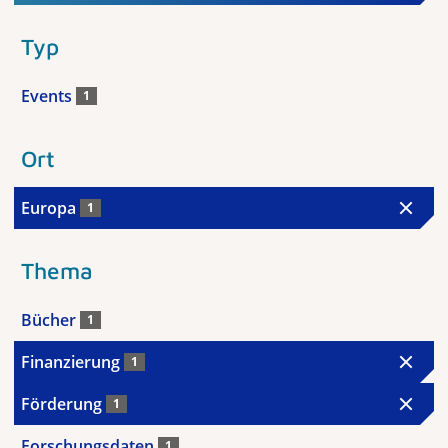
Typ
Events
1
Ort
Europa
1
Thema
Bücher
1
Finanzierung
1
Förderung
1
Forschungsdaten
1