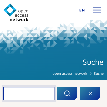
EN
Suche
open-access.network
Suche