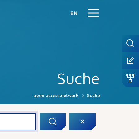
EN
Suche
open-access.network
Suche