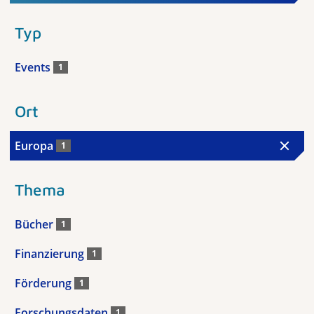
Typ
Events
1
Ort
Europa
1
Thema
Bücher
1
Finanzierung
1
Förderung
1
Forschungsdaten
1