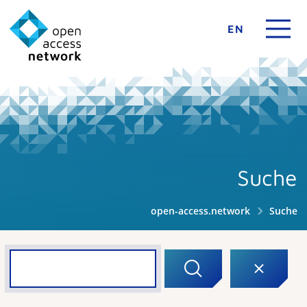
EN
Suche
open-access.network
Suche