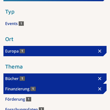
Typ
Events
1
Ort
Europa
1
Thema
Bücher
1
Finanzierung
1
Förderung
1
Forschungsdaten
1