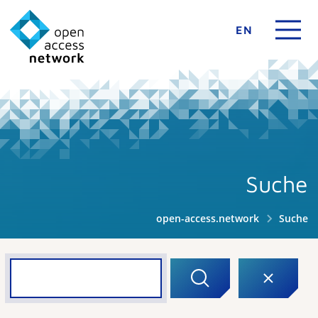
EN
Suche
open-access.network
Suche