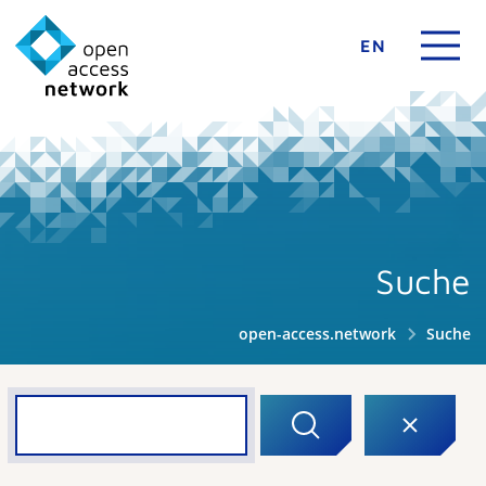
EN
Suche
open-access.network
Suche