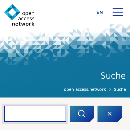
EN
Suche
open-access.network
Suche