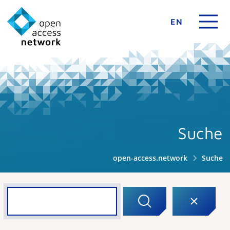
EN
Suche
open-access.network
Suche