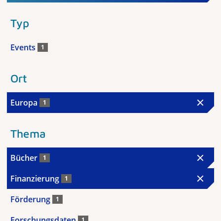
Typ
Events
1
Ort
Europa
1
Thema
Bücher
1
Finanzierung
1
Förderung
1
Forschungsdaten
1