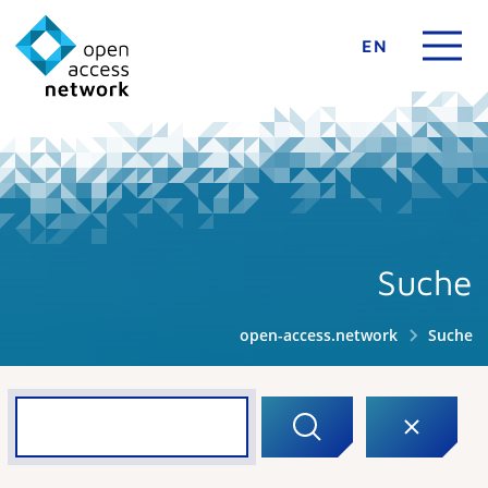
EN
Suche
open-access.network
Suche