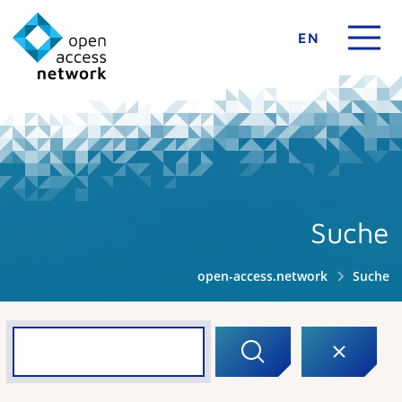
EN
Suche
open-access.network
Suche