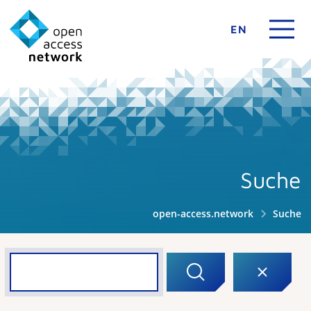
EN
Suche
open-access.network
Suche