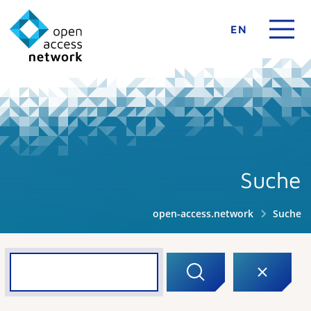
EN
Suche
open-access.network
Suche