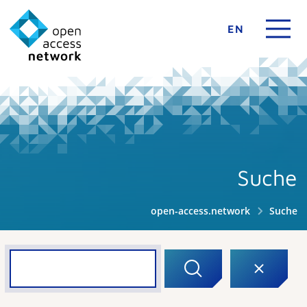
EN
Suche
open-access.network
Suche