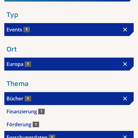
Typ
Events
1
Ort
Europa
1
Thema
Bücher
1
Finanzierung
1
Förderung
1
Forschungsdaten
1