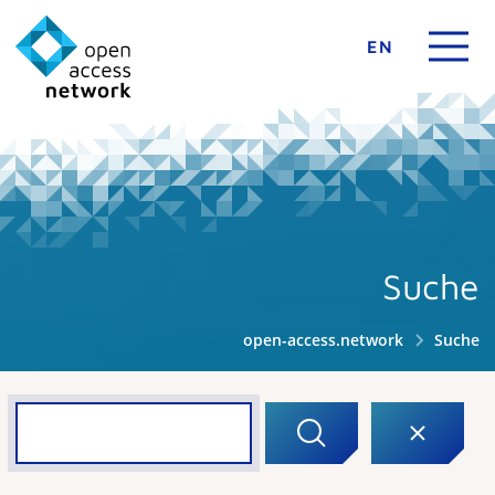
EN
Suche
open-access.network
Suche