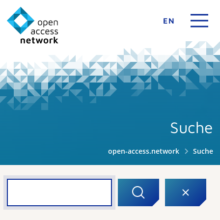
EN
Suche
open-access.network
Suche