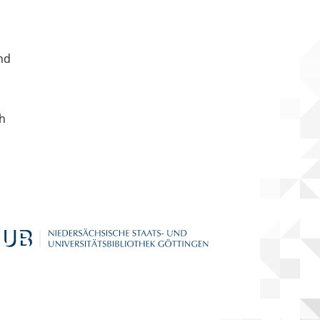
nd
ch