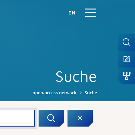
EN
Suche
open-access.network
Suche