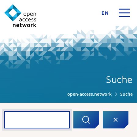
EN
Suche
open-access.network
Suche