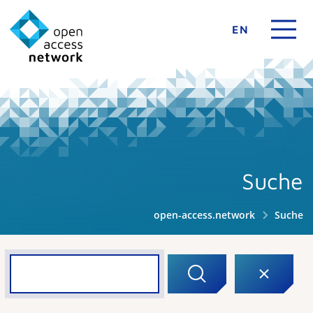
EN
Suche
open-access.network
Suche