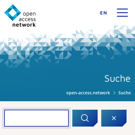
EN
Suche
open-access.network
Suche