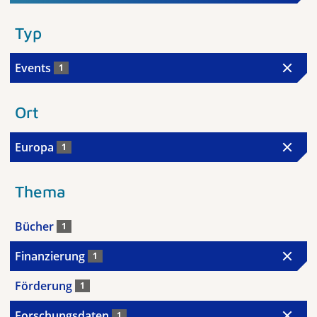
Typ
Events
1
Ort
Europa
1
Thema
Bücher
1
Finanzierung
1
Förderung
1
Forschungsdaten
1