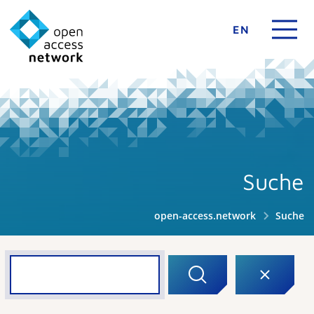
EN
Suche
open-access.network
Suche