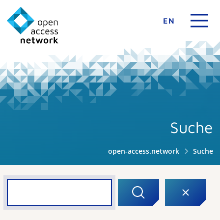
EN
Suche
open-access.network
Suche