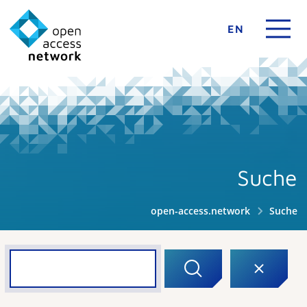
EN
Suche
open-access.network
Suche