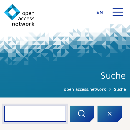
EN
Suche
open-access.network
Suche