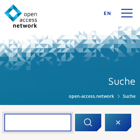
EN
Suche
open-access.network
Suche