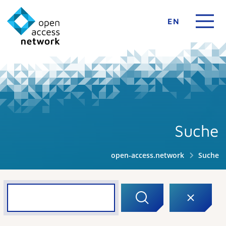
EN
Suche
open-access.network
Suche