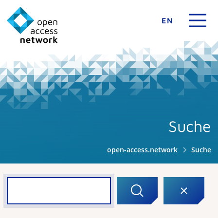
EN
Suche
open-access.network
Suche