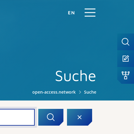
EN
Suche
open-access.network
Suche