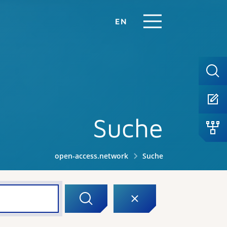
EN
Suche
open-access.network
Suche