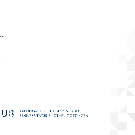
nd
ch