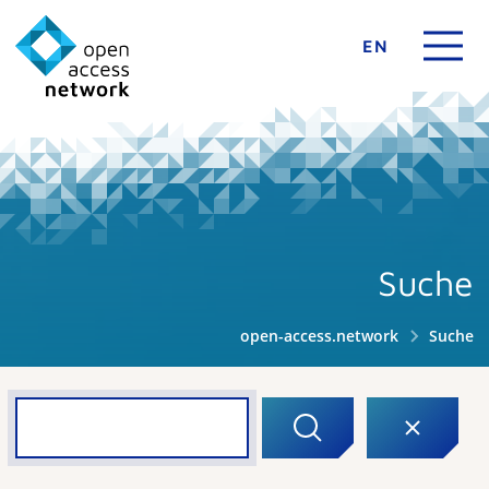
EN
Suche
open-access.network
Suche