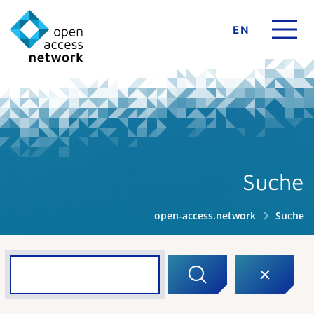
EN
Suche
open-access.network
Suche