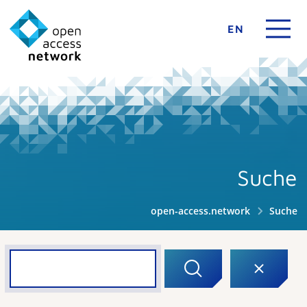
EN
Suche
open-access.network
Suche