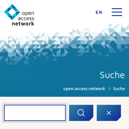
EN
Suche
open-access.network
Suche