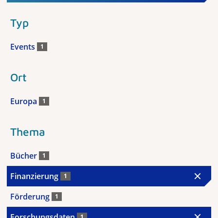
Typ
Events
1
Ort
Europa
1
Thema
Bücher
1
Finanzierung
1
Förderung
1
Forschungsdaten
1